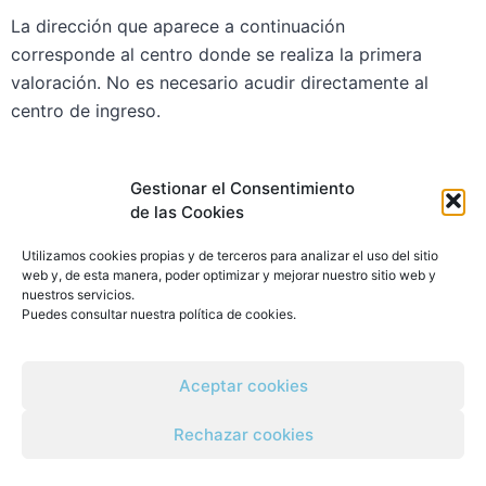
La dirección que aparece a continuación
corresponde al centro donde se realiza la primera
valoración. No es necesario acudir directamente al
centro de ingreso.
Gestionar el Consentimiento
Centro VidaNova
de las Cookies
Pl. Valldecabres, 12, bajo
Utilizamos cookies propias y de terceros para analizar el uso del sitio
46930 Quart de Poblet, Valencia
web y, de esta manera, poder optimizar y mejorar nuestro sitio web y
nuestros servicios.
Puedes consultar nuestra
política de cookies
.
960 101 331
info@vidanovavalencia.es
Aceptar cookies
Ver ubicación de la clínica
Rechazar cookies