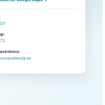
:
331
p:
273
lectrónico:
anovavalencia.es