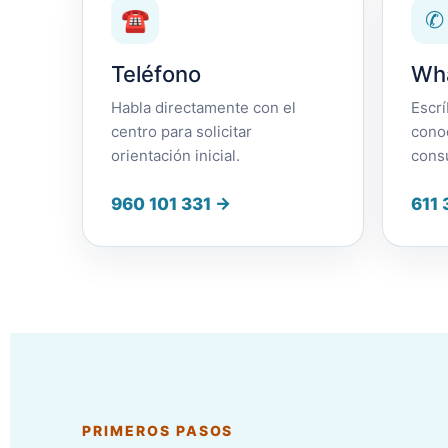
☎
✆
Teléfono
Wh
Habla directamente con el
Escr
centro para solicitar
cono
orientación inicial.
consu
960 101 331 →
611 
PRIMEROS PASOS