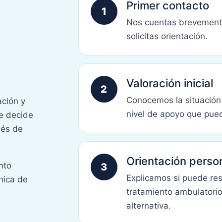
Primer contacto
1
Nos cuentas brevemente
solicitas orientación.
Valoración inicial
2
Conocemos la situación 
ación y
nivel de apoyo que pued
se decide
ués de
Orientación perso
nto
3
Explicamos si puede res
ínica de
tratamiento ambulatorio,
alternativa.