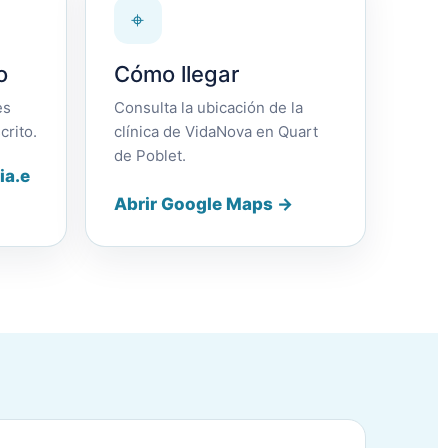
⌖
o
Cómo llegar
es
Consulta la ubicación de la
crito.
clínica de VidaNova en Quart
de Poblet.
ia.e
Abrir Google Maps →