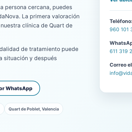
una persona cercana, puedes
daNova. La primera valoración
Teléfono
n nuestra clínica de Quart de
960 101 
WhatsAp
dalidad de tratamiento puede
611 319 
a situación y después
Correo e
info@vid
por WhatsApp
l
Quart de Poblet, Valencia