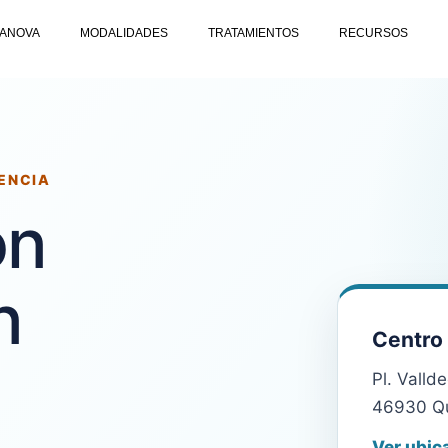
DANOVA
MODALIDADES
TRATAMIENTOS
RECURSOS
ENCIA
on
n
Centro
Pl. Valld
46930 Qu
Ver ubic