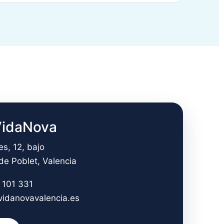
VidaNova
es, 12, bajo
e Poblet, Valencia
 101 331
vidanovavalencia.es