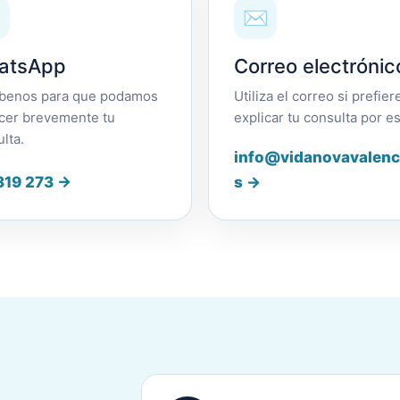
✉
atsApp
Correo electrónic
íbenos para que podamos
Utiliza el correo si prefier
cer brevemente tu
explicar tu consulta por es
lta.
info@vidanovavalenc
319 273 →
s →