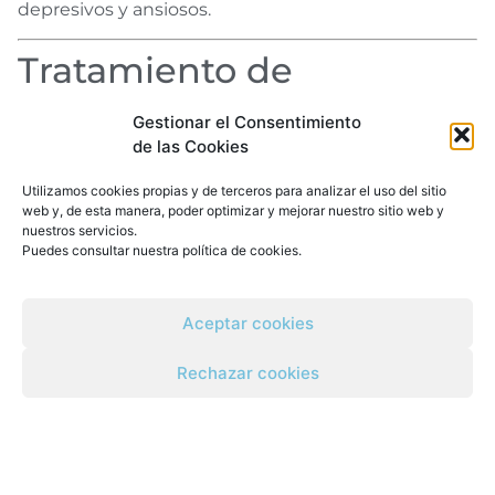
depresivos y ansiosos.
Tratamiento de
adicciones en Valencia
Gestionar el Consentimiento
de las Cookies
En
Centros Vidanova
, nuestra misión como
centro
de desintoxicación en Valencia
es ofrecerte toda
Utilizamos cookies propias y de terceros para analizar el uso del sitio
web y, de esta manera, poder optimizar y mejorar nuestro sitio web y
la información necesaria para que tomes decisiones
nuestros servicios.
conscientes sobre tu salud mental. No podemos
Puedes consultar nuestra
política de cookies
.
evitar que una persona consuma, pero sí podemos
acompañarla durante su recuperación
con un
Aceptar cookies
equipo especializado y un enfoque integral.
Contamos con
psicólogos expertos en adicciones
,
Rechazar cookies
terapeutas con experiencia en trastornos
emocionales y un entorno terapéutico que
promueve el bienestar físico y emocional.
Tanto en nuestro
centro de día
como en nuestro