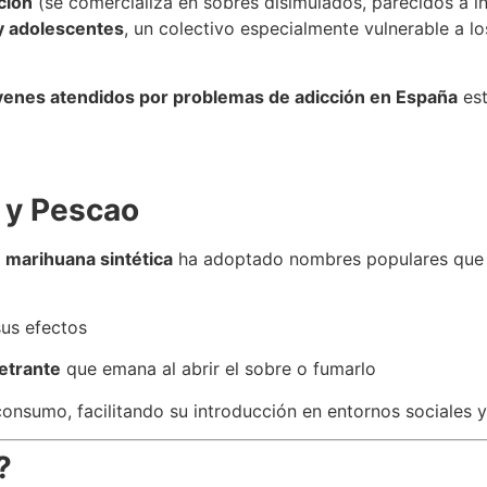
ución
(se comercializa en sobres disimulados, parecidos a i
y adolescentes
, un colectivo especialmente vulnerable a l
óvenes atendidos por problemas de adicción en España
est
 y Pescao
a
marihuana sintética
ha adoptado nombres populares que o
us efectos
etrante
que emana al abrir el sobre o fumarlo
onsumo, facilitando su introducción en entornos sociales 
?