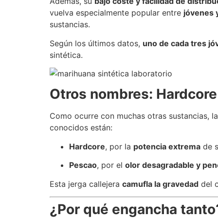
Además, su
bajo coste y facilidad de distrib
vuelva especialmente popular entre
jóvenes 
sustancias.
Según los últimos datos,
uno de cada tres j
sintética.
Otros nombres: Hardcore
Como ocurre con muchas otras sustancias, l
conocidos están:
Hardcore
, por la
potencia extrema
de s
Pescao
, por el
olor desagradable y pen
Esta jerga callejera
camufla la gravedad
del c
¿Por qué engancha tanto