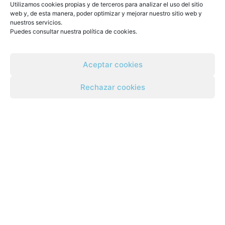
Utilizamos cookies propias y de terceros para analizar el uso del sitio
herramientas reales
web y, de esta manera, poder optimizar y mejorar nuestro sitio web y
nuestros servicios.
Puedes consultar nuestra
política de cookies
.
La recuperación es un camino que puede tener
altibajos, pero nunca se recorre en soledad si se
cuenta con el equipo adecuado. En Vida Nova te
Aceptar cookies
ofrecemos las herramientas necesarias para
gestionar emociones como la frustración, sin que te
Rechazar cookies
frenen ni te hundan.
Pide información sin compromiso. Estamos aquí
para ayudarte a seguir adelante, pase lo que
pase.
CONTACTO
Pl. Valldecabres, 12, bajo