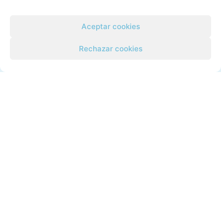
En Centros Vida Nova estamos contigo. Felices
24 horas.
Aceptar cookies
Rechazar cookies
CONTACTO
Pl. Valldecabres, 12, bajo
46930 Quart de Poblet, Valencia
Teléfono: 960 101 331
WhatsApp: 611 319 273
info@vidanovavalencia.es
Cómo llegar
RECURSOS DESTACADOS
Blog sobre adicciones