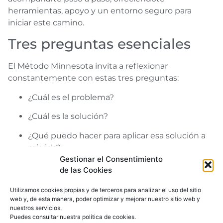
herramientas, apoyo y un entorno seguro para
iniciar este camino.
Tres preguntas esenciales
El Método Minnesota invita a reflexionar
constantemente con estas tres preguntas:
¿Cuál es el problema?
¿Cuál es la solución?
¿Qué puedo hacer para aplicar esa solución a
mi vida?
Gestionar el Consentimiento
Este enfoque no es una fórmula mágica, pero sí un
de las Cookies
camino real y probado hacia la libertad personal.
Ahora que conoces sus fundamentos, puedes
Utilizamos cookies propias y de terceros para analizar el uso del sitio
web y, de esta manera, poder optimizar y mejorar nuestro sitio web y
empezar a valorar si es el paso que necesitas para
nuestros servicios.
recuperar el control de tu vida.
Puedes consultar nuestra
política de cookies
.