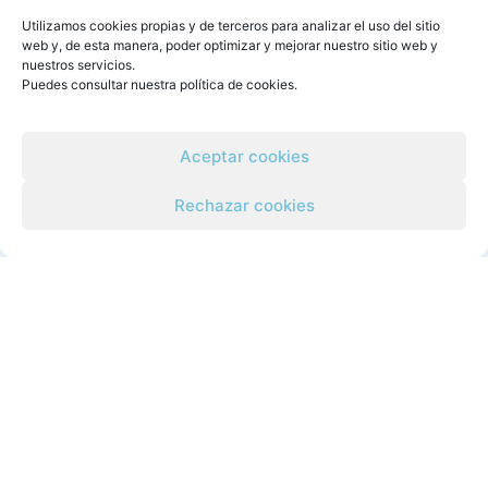
CONTACTO
Utilizamos cookies propias y de terceros para analizar el uso del sitio
web y, de esta manera, poder optimizar y mejorar nuestro sitio web y
Pl. Valldecabres, 12, bajo
nuestros servicios.
Puedes consultar nuestra
política de cookies
.
46930 Quart de Poblet, Valencia
Teléfono: 960 101 331
WhatsApp: 611 319 273
Aceptar cookies
info@vidanovavalencia.es
Cómo llegar
Rechazar cookies
RECURSOS DESTACADOS
Blog sobre adicciones
Tratamiento del alcoholismo
Tratamiento ambulatorio
Centro de día en Valencia
Tratamiento residencial
Tratamiento en Valencia desde otras provincias