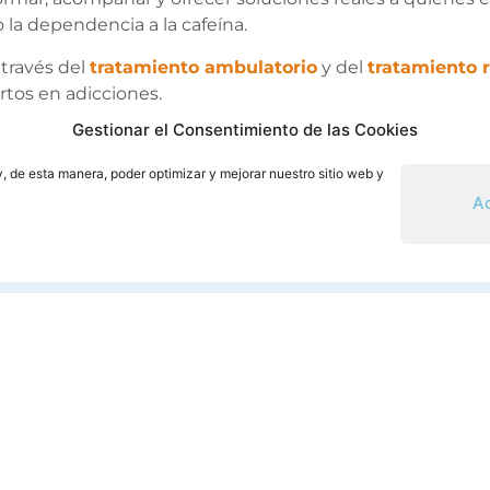
la dependencia a la cafeína.
través del
tratamiento ambulatorio
y del
tratamiento r
tos en adicciones.
Gestionar el Consentimiento de las Cookies
tu bienestar y construir una vida libre de hábitos destr
a sustancias o conductas, no lo dejes pasar.
y, de esta manera, poder optimizar y mejorar nuestro sitio web y
Ac
RECURSOS DESTACADOS
Blog sobre adicciones
Tratamiento del alcoholismo
Tratamiento ambulatorio
Centro de día en Valencia
Tratamiento residencial
Tratamiento en Valencia desde otras provincias