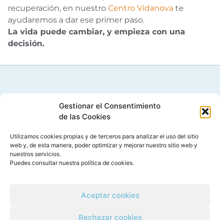
recuperación, en nuestro
Centro Vidanova
te
ayudaremos a dar ese primer paso.
La vida puede cambiar, y empieza con una
decisión.
Gestionar el Consentimiento
CONTACTO
de las Cookies
Pl. Valldecabres, 12, bajo
46930 Quart de Poblet, Valencia
Utilizamos cookies propias y de terceros para analizar el uso del sitio
web y, de esta manera, poder optimizar y mejorar nuestro sitio web y
Teléfono: 960 101 331
nuestros servicios.
WhatsApp: 611 319 273
Puedes consultar nuestra
política de cookies
.
info@vidanovavalencia.es
Cómo llegar
Aceptar cookies
Rechazar cookies