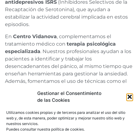
antidepresivos ISRS
(Inhibidores Selectivos de la
Recaptación de Serotonina), que ayudan a
estabilizar la actividad cerebral implicada en estos
episodios.
En
Centro Vidanova
, complementamos el
tratamiento médico con
terapia psicológica
especializada
. Nuestros profesionales ayudan a los
pacientes a identificar y trabajar los
desencadenantes del pánico, al mismo tiempo que
enseñan herramientas para gestionar la ansiedad.
Además, fomentamos el uso de técnicas como el
mindfulness
, la
meditación guiada
y la práctica
Gestionar el Consentimiento
regular de
actividad física
, que han demostrado
de las Cookies
ser eficaces en la prevención de recaídas.
Utilizamos cookies propias y de terceros para analizar el uso del sitio
¿Dónde puedes recibir
web y, de esta manera, poder optimizar y mejorar nuestro sitio web y
nuestros servicios.
ayuda?
Puedes consultar nuestra
política de cookies
.