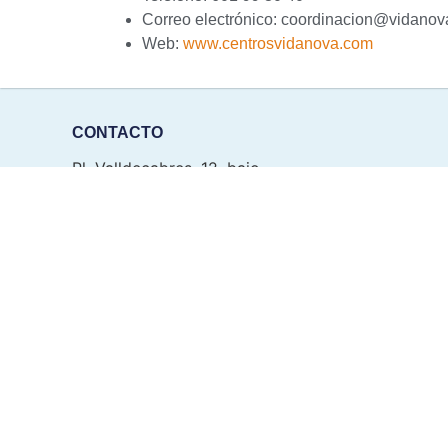
Correo electrónico:
coordinacion@vidanova
Web:
www.centrosvidanova.com
CONTACTO
Pl. Valldecabres, 12, bajo
46930 Quart de Poblet, Valencia
Teléfono: 960 101 331
WhatsApp: 611 319 273
info@vidanovavalencia.es
Cómo llegar