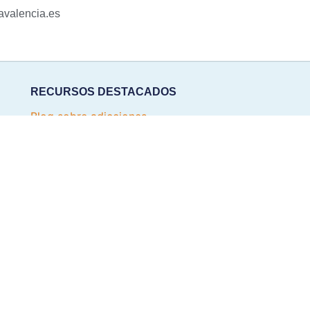
valencia.es
RECURSOS DESTACADOS
Blog sobre adicciones
Tratamiento del alcoholismo
Tratamiento ambulatorio
Centro de día en Valencia
Tratamiento residencial
Tratamiento en Valencia desde otras provincias
© 2026 Vidanova - Todos los derechos reservados •