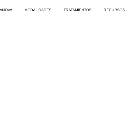
DANOVA
MODALIDADES
TRATAMIENTOS
RECURSOS
AL: CUANDO TODO PARECE IR
ESTÁ