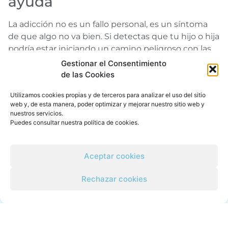
ayuda
La adicción no es un fallo personal, es un síntoma
de que algo no va bien. Si detectas que tu hijo o hija
podría estar iniciando un camino peligroso con las
drogas, contacta con nosotros. Cuanto antes se
Gestionar el Consentimiento
actúe, más fácil será la recuperación.
de las Cookies
Teléfono: 601 99 30 40
Utilizamos cookies propias y de terceros para analizar el uso del sitio
Correo electrónico:
web y, de esta manera, poder optimizar y mejorar nuestro sitio web y
nuestros servicios.
coordinacion@vidanovavalencia.es
Puedes consultar nuestra
política de cookies
.
Web:
www.centrosvidanova.com
Aceptar cookies
Rechazar cookies
CONTACTO
Pl. Valldecabres, 12, bajo
46930 Quart de Poblet, Valencia